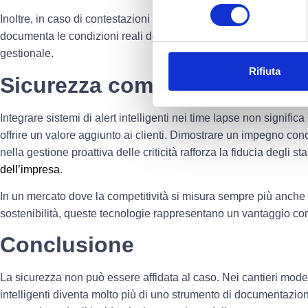
consenso
Inoltre, in caso di contestazioni o verifiche, il materiale registr
documenta le condizioni reali del cantiere, offrendo alle impres
gestionale.
Rifiuta
Sicurezza come valore aggiunt
Integrare sistemi di alert intelligenti nei time lapse non signific
offrire un valore aggiunto ai clienti. Dimostrare un impegno con
nella gestione proattiva delle criticità rafforza la fiducia degli s
dell’impresa
.
In un mercato dove la competitività si misura sempre più anche 
sostenibilità, queste tecnologie rappresentano un vantaggio com
Conclusione
La sicurezza non può essere affidata al caso. Nei cantieri modern
intelligenti diventa molto più di uno strumento di documentazione