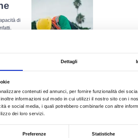
ne
capacità di
nfatti,
ere o ai
he piccoli
Dettagli
a complessiva
ookie
nalizzare contenuti ed annunci, per fornire funzionalità dei socia
inoltre informazioni sul modo in cui utilizzi il nostro sito con i n
icità e social media, i quali potrebbero combinarle con altre inform
 un supporto tecnico, ma promuove anche
lizzo dei loro servizi.
re viene registrata e controllata stimola
orza il senso di corresponsabilità nella
Preferenze
Statistiche