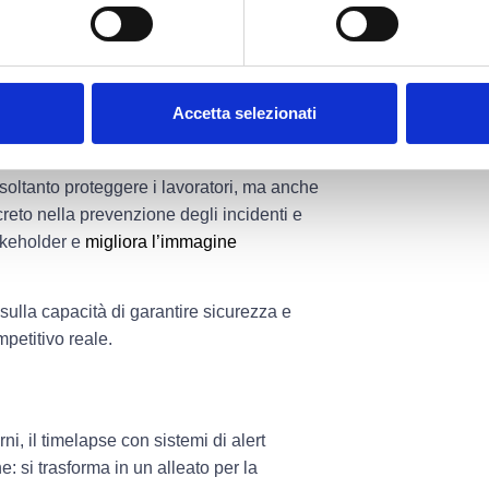
ato costituisce una prova oggettiva che
e uno strumento di tutela legale e
Accetta selezionati
o per il cliente
a soltanto proteggere i lavoratori, ma anche
creto nella prevenzione degli incidenti e
takeholder e
migliora l’immagine
sulla capacità di garantire sicurezza e
petitivo reale.
i, il timelapse con sistemi di alert
: si trasforma in un alleato per la