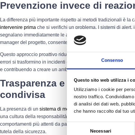
Prevenzione invece di reazio
La differenza più importante rispetto ai metodi tradizionali è la 
intervenire prima
che si verifichi un problema
. I sistemi di alert, i
segnalano immediatamente le anomalie ai responsabili di canti
manager del progetto, consentendo azioni tempestive.
Questo approccio proattivo riduce drasticamente la probabilità c
Consenso
errori si trasformino in incidenti gravi, migliorando la sicurezz
e contribuendo a creare un ambiente di lavoro più protetto.
Questo sito web utilizza i c
Trasparenza e responsabilità
Utilizziamo i cookie per perso
condivisa
nostro traffico. Condividiamo 
di analisi dei dati web, pubbl
La presenza di un
sistema di monitoraggio
continuo non è solo
che hanno raccolto dal tuo uti
una cultura della responsabilità. Sapere che ogni fase del cantie
comportamenti più attenti da parte delle squadre operative e raff
Selezione
Necessari
tutela della sicurezza.
del