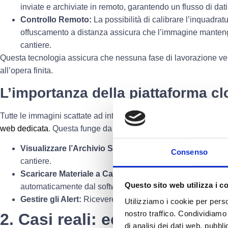
inviate e archiviate in remoto, garantendo un flusso di dati
Controllo Remoto:
La possibilità di calibrare l’inquadratu
offuscamento a distanza assicura che l’immagine mantenga 
cantiere.
Questa tecnologia assicura che nessuna fase di lavorazione ve
all’opera finita.
L’importanza della piattaforma c
Tutte le immagini scattate ad intervalli regolari sono immediata
web dedicata
. Questa funge da archivio storico digitale compl
Visualizzare l’Archivio Storico:
Accedere a ogni singola f
Consenso
cantiere.
Scaricare Materiale a Cadenza:
Ottenere video Time-Laps
Questo sito web utilizza i c
automaticamente dal software per aggiornamenti rapidi.
Gestire gli Alert:
Ricevere notifiche tempestive in caso di
Utilizziamo i cookie per perso
nostro traffico. Condividiamo 
2. Casi reali: eccellenza, sost
di analisi dei dati web, pubbl