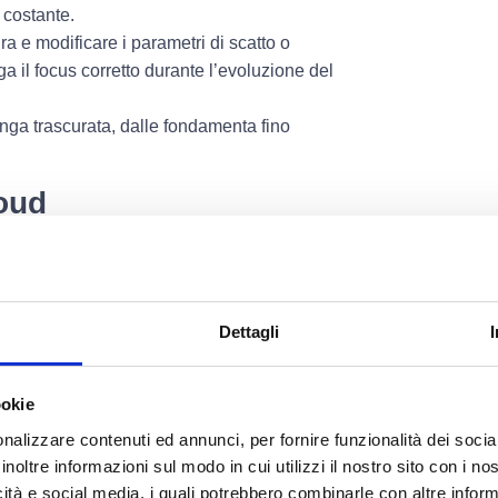
 costante.
ra e modificare i parametri di scatto o
il focus corretto durante l’evoluzione del
nga trascurata, dalle fondamenta fino
loud
mente accessibili tramite una
piattaforma
eto, dove i Project Manager possono:
oto scattata in ogni giorno e ora del
Dettagli
e settimanali o mensili generati
ookie
 anomalie, intrusioni o malfunzionamenti.
nalizzare contenuti ed annunci, per fornire funzionalità dei socia
inoltre informazioni sul modo in cui utilizzi il nostro sito con i n
enibilità e
icità e social media, i quali potrebbero combinarle con altre inform