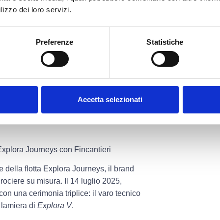
lizzo dei loro servizi.
e in un valore aziendale misurabile,
Preferenze
Statistiche
plessità come la cantieristica navale e
nibilità nella
Fincantieri)
Accetta selezionati
remo che richiede precisione, durata e la
xplora Journeys con Fincantieri
 della flotta
Explora Journeys
, il brand
ociere su misura. Il 14 luglio 2025,
 con una
cerimonia triplice
: il varo tecnico
a lamiera di
Explora V
.