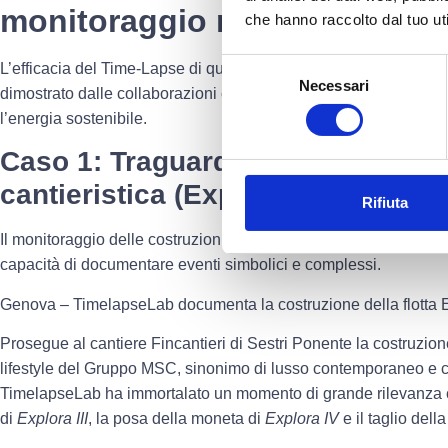
monitoraggio misurabile
che hanno raccolto dal tuo uti
Selezione
L’efficacia del Time-Lapse di qualità non è teorica, ma si traduc
Necessari
del
dimostrato dalle collaborazioni con leader in settori ad alta com
consenso
l’energia sostenibile.
Caso 1: Traguardi di lusso e soste
cantieristica (Explora Journeys e 
Rifiuta
Il monitoraggio delle costruzioni navali è un banco di prova est
capacità di documentare eventi simbolici e complessi.
Genova – TimelapseLab documenta la costruzione della flotta E
Prosegue al cantiere
Fincantieri
di Sestri Ponente la costruzione
lifestyle del
Gruppo MSC
, sinonimo di lusso contemporaneo e cr
TimelapseLab ha immortalato un momento di grande rilevanza
di
Explora III
, la posa della moneta di
Explora IV
e il taglio dell