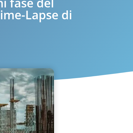
 fase del
Time-Lapse di